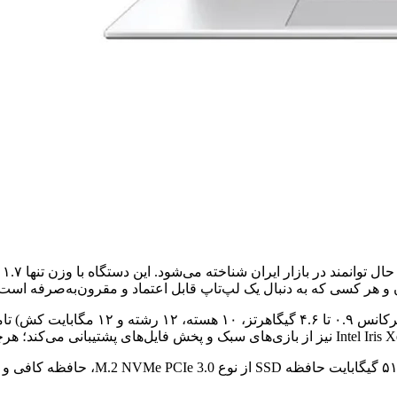
و هر کسی که به دنبال یک لپ‌تاپ قابل اعتماد و مقرون‌به‌صرفه است، 
قدرت این لپ‌تاپ را پردازنده نسل سیزدهم 
ایسوس VivoBook 15 X1504VA با ۸ گیگابای