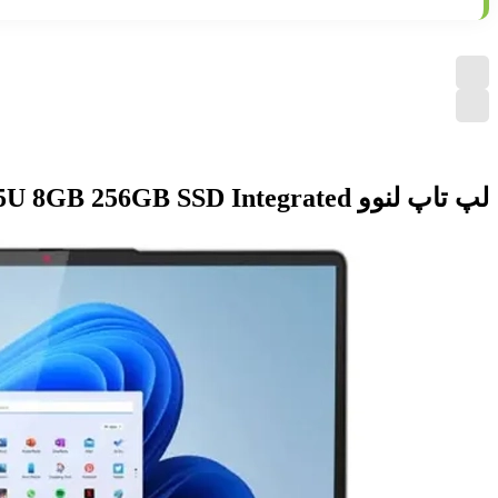
لپ تاپ لنوو IdeaPad Flex 5 14IAU7 i3 1215U 8GB 256GB SSD Integrated