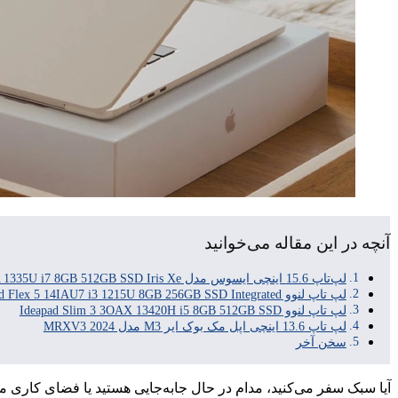
آنچه در این مقاله می‌خوانید
لپ‌تاپ 15.6 اینچی ایسوس مدل VivoBook 15 X1504VA 1335U i7 8GB 512GB SSD Iris Xe
لپ تاپ لنوو IdeaPad Flex 5 14IAU7 i3 1215U 8GB 256GB SSD Integrated
لپ تاپ لنوو Ideapad Slim 3 3OAX 13420H i5 8GB 512GB SSD
لپ تاپ 13.6 اینچی اپل مک بوک ایر M3 مدل 2024 MRXV3
سخن آخر
آیا سبک سفر می‌کنید، مدام در حال جابه‌جایی هستید یا فضای کاری 