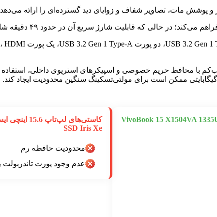
مدل VivoBook 15 X1504VA 1335U i7 8GB 512GB SSD
SSD Iris Xe
محدودیت حافظه رم
عدم وجود پورت تاندربولت یا پ