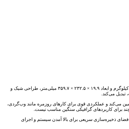
ایسوس VivoBook 15 X1504VA به عنوان یک لپ‌تاپ سبک و در عین حال توانمند در بازار ایران شناخته می‌شود. این دستگاه با وزن تنها ۱.۷ کیلوگرم و ابعاد ۱۹.۹ × ۲۳۲.۵ × ۳۵۹.۷ میلی‌متر، طراحی شیک و
تبدیل می‌کند.
اینتل Core i5-1335U (با فرکانس ۰.۹ تا ۴.۶ گیگاهرتز، ۱۰ هسته، ۱۲ رشته و ۱۲ مگابایت کش) تامین می‌کند و عملکردی قوی برای کارهای روزمره مانند وب‌گردی،
ت حافظه رم DDR4 و ۵۱۲ گیگابایت حافظه SSD از نوع M.2 NVMe PCIe 3.0، حافظه کافی و فضای ذخیره‌سازی سریعی برای بالا آمدن سیستم و اجرای