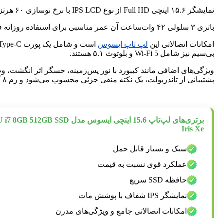
نمایشگر ۱۵.۶ اینچی Full HD از نوع IPS LCD با نرخ نوسازی ۶۰ هرتز و پوشش مات، تصاویر شفاف و زوایای دید گسترده‌ای را ارائه می‌دهد که برای کار یا سرگرمی ایده‌آل است.
باتری ۳ سلولی ۴۲ وات‌ساعت آن عمر مناسبی برای استفاده روزانه فراهم می‌کند؛ در حالی که قابلیت شارژ سریع آن در حدود ۴۹ دقیقه شارژ باتری را به ۶۰ درصد می‌رساند.
امکانات اتصالاتی این
لپ‌ تاپ ایسوس
بی‌سیم نیز شامل Wi-Fi 5 و بلوتوث ۵.۱ هستند.
پشتیبانی از تاندربولت، یک نکته منفی جزئی محسوب می‌شود و رم ۸ گیگابایتی ممکن است برای مولتی‌تسکینگ سنگین محدودیت ایجاد کند.
برتری‌های لپ‌تاپ 15.6 اینچی ایسوس 
Iris Xe
سبک و بسیار قابل حمل
عملکرد قوی نسبت به قیمت
حافظه SSD سریع
نمایشگر IPS شفاف با پوشش مات
امکانات اتصالاتی جامع و ویژگی‌های مدرن