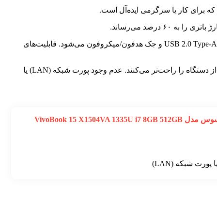
است و شامل یک پورت USB 3.2 Gen 1 Type-C، دو پورت USB 3.2 Gen 1 Type-A، یک پورت USB 2.0 Type-A، HDMI و جک هدفون/میکروفون می‌شود. قابلیت‌های
ویژگی‌های اضافی مانند کیبورد با نور پس‌زمینه، حسگر اثر انگشت، وب‌کم با محافظ حریم خصوصی و اسپیکرهای استریوی داخلی، استفاده از دستگاه را راحت‌تر می‌کنند. عدم وجود پورت شبکه (LAN) یا
کاستی‌های لپ‌تاپ 15.6 اینچی ایسوس مدل VivoBook 15 X1504VA 1335U i7 8GB 512GB
ورت شبکه (LAN)