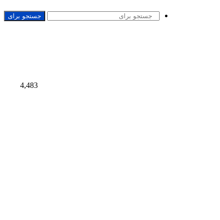
جستجو برای
4,483