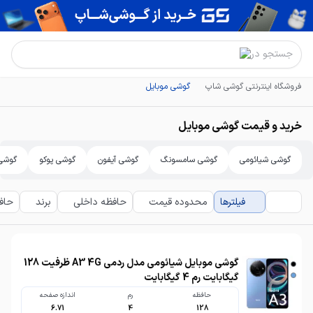
جستجو در
فروشگاه اینترنتی گوشی شاپ
گوشی موبایل
خرید و قیمت گوشی موبایل
گوشی شیائومی
گوشی سامسونگ
گوشی آیفون
گوشی پوکو
گوشی 
فیلترها
محدوده قیمت
حافظه داخلی
برند
حافظ
گوشی موبایل شیائومی مدل ردمی A3 4G ظرفیت 128
گیگابایت رم 4 گیگابایت
حافظه
رم
اندازه صفحه
6.71
4
128