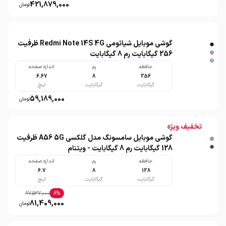
421,879,000
تومان
گوشی موبایل شیائومی Redmi Note 14S 4G ظرفیت
256 گیگابایت رم 8 گیگابایت
حافظه
رم
اندازه صفحه
6.67
8
256
گیگابایت
گیگابایت
اینچ
59,189,000
تومان
تخفیف ویژه
گوشی موبایل سامسونگ مدل گلکسی A56 5G ظرفیت
128 گیگابایت رم 8 گیگابایت - ویتنام
حافظه
رم
اندازه صفحه
6.7
8
128
گیگابایت
گیگابایت
اینچ
87,537,000
8
%
81,409,000
تومان