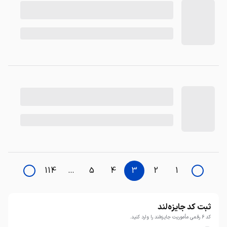
114
…
5
4
3
2
1
ثبت کد جایزه‌لند
کد ۶ رقمی مأموریت جایزه‌لند را وارد کنید.