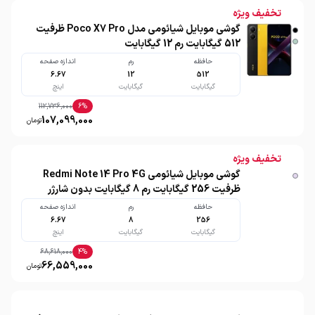
تخفیف ویژه
گوشی موبایل شیائومی مدل Poco X7 Pro ظرفیت
512 گیگابایت رم 12 گیگابایت
حافظه
رم
اندازه صفحه
6.67
12
512
گیگابایت
گیگابایت
اینچ
112,736,000
6
%
107,099,000
تومان
تخفیف ویژه
گوشی موبایل شیائومی Redmi Note 14 Pro 4G
ظرفیت 256 گیگابایت رم 8 گیگابایت بدون شارژر
حافظه
رم
اندازه صفحه
6.67
8
256
گیگابایت
گیگابایت
اینچ
68,618,000
4
%
66,559,000
تومان