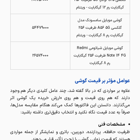
گلکسی S25 اولترا 5G ظرفیت 256
201756000
گیگابایت رم 12 گیگابایت - ویتنام
گوشی موبایل سامسونگ مدل
گلکسی A56 5G ظرفیت 256
54479000
گیگابایت رم 8 گیگابایت - ویتنام
گوشی موبایل شیائومی Redmi
Note 14 4G ظرفیت 256 گیگابایت
26574000
رم 8 گیگابایت
عوامل مؤثر بر قیمت گوشی
علاوه بر مواردی که در بالا گفته شد، چند عامل کلیدی دیگر هم وجود
دارند که هم روی قیمت و هم روی «ارزش خرید» یک گوشی اثر
می‌گذارند. دانستن این فاکتورها کمک می‌کند هنگام مقایسه مدل‌ها،
صرفاً به عدد قیمت نگاه نکنید و انتخاب دقیق‌تری داشته باشید:
مشخصات فنی
ظرفیت حافظه، پردازنده، دوربین، باتری و نمایشگر از جمله مواردی
هستند که قیمت نهایی گوشی را تحت تأثیر قرار می‌دهند.