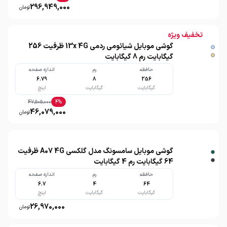
296,949,000
تومان
تخفیف ویژه
گوشی موبایل شیائومی ردمی 13x 4G ظرفیت 256
گیگابایت رم 8 گیگابایت
حافظه
رم
اندازه صفحه
6.79
8
256
گیگابایت
گیگابایت
اینچ
47,505,000
4
%
46,079,000
تومان
گوشی موبایل سامسونگ مدل گلکسی A07 4G ظرفیت
64 گیگابایت رم 4 گیگابایت
حافظه
رم
اندازه صفحه
6.7
4
64
گیگابایت
گیگابایت
اینچ
26,970,000
تومان