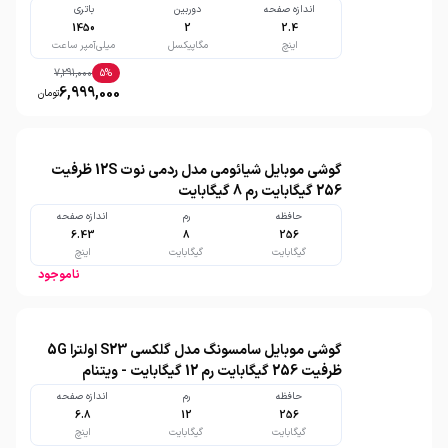
اندازه صفحه
دوربین
باتری
1450
2
2.4
اینچ
مگاپیکسل
میلی‌آمپر ساعت
7,291,000
5
%
6,999,000
تومان
گوشی موبایل شیائومی مدل ردمی نوت 12S ظرفیت
256 گیگابایت رم 8 گیگابایت
حافظه
رم
اندازه صفحه
6.43
8
256
گیگابایت
گیگابایت
اینچ
ناموجود
گوشی موبایل سامسونگ مدل گلکسی S23 اولترا 5G
ظرفیت 256 گیگابایت رم 12 گیگابایت - ویتنام
حافظه
رم
اندازه صفحه
6.8
12
256
گیگابایت
گیگابایت
اینچ