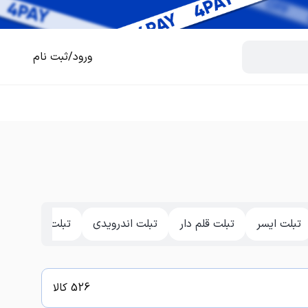
ورود/ثبت نام
تبلت ایسر
تبلت قلم دار
تبلت اندرویدی
تبلت دانش آموز
526
کالا