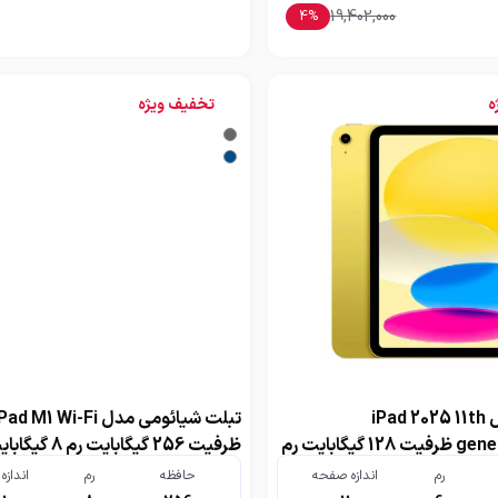
19,402,000
4
%
ه
تخفیف ویژه
تبلت اپل مدل iPad 2025 11th
تبلت شیائومی مدل  Wi-Fi
generation Wi-Fi ظرفیت 128 گیگابایت رم
ظرفیت 256 گیگابایت رم 8 گیگابایت
رم
اندازه صفحه
حافظه
رم
انداز