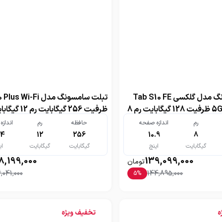
تبلت سامسونگ مدل گلکسی Tab S10 FE
تبلت سامسونگ مدل us Wi-Fi
5G SM-X526B ظرفیت 128 گیگابایت رم 8
ظرفیت 256 گیگابایت ر
سیم کارت
همراه کیبورد
رم
اندازه صفحه
حافظه
رم
انداز
.4
12
256
10.9
8
گیگابایت
اینچ
گیگابایت
گیگابایت
ای
8,199,000
139,099,000
تومان
,041,000
144,895,000
5
%
ه
تخفیف ویژه