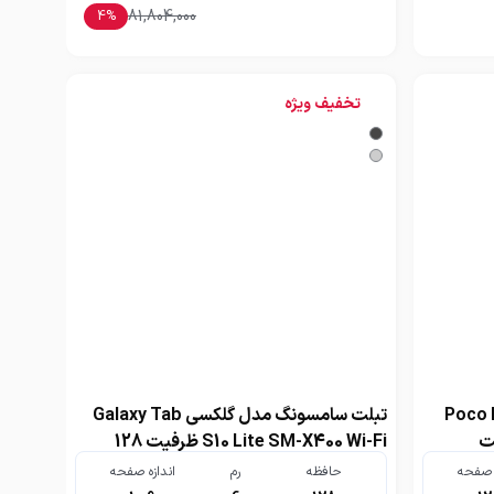
81,804,000
4
%
تخفیف ویژه
Poco Pad M1
تبلت سامسونگ مدل گلکسی Galaxy Tab
S10 Lite SM-X400 Wi-Fi ظرفیت 128
گیگابایت رم 6 گیگابایت
ه صفحه
حافظه
رم
اندازه صفحه