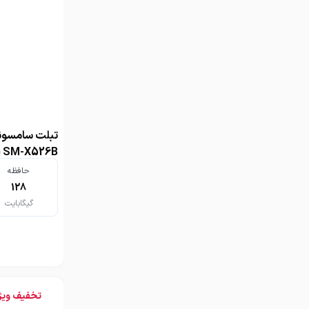
گیگابایت تک 
حافظه
128
گیگابایت
تخفیف ویژ