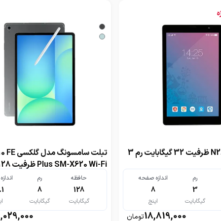
ه
تبلت نارتب N28 ظرفیت 32 گیگابایت رم 3
تبلت سامسونگ م
رم 8 گیگابایت
رم
اندازه صفحه
حافظه
رم
انداز
.1
8
128
8
3
گیگابایت
اینچ
گیگابایت
گیگابایت
ای
1,029,000
18,819,000
تومان