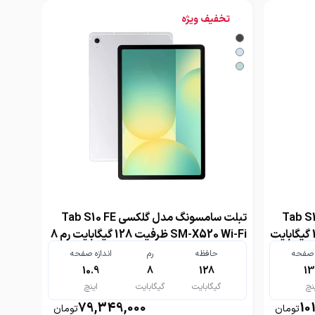
تخفیف ویژه
دل گلکسی Tab S10 FE
تبلت سامسونگ مدل گلکسی Tab S10 FE
Plus SM-X620 Wi-Fi ظرفیت 128 گیگابایت
SM-X520 Wi-Fi ظرفیت 128 گیگابایت رم 8
گیگابایت
ه صفحه
حافظه
رم
اندازه صفحه
10.9
8
128
13
نچ
گیگابایت
گیگابایت
اینچ
79,349,000
10
تومان
تومان