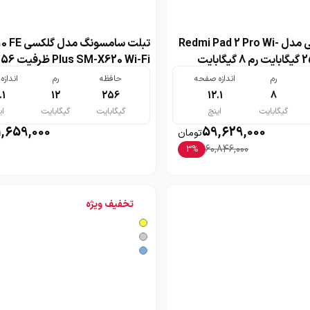
تبلت شیائومی مدل Redmi Pad 2 Pro Wi-
تبلت سامسونگ م
Plus SM-X620 Wi-Fi ظر
گیگابایت رم 12 گیگابایت
رم
اندازه صفحه
حافظه
رم
انداز
.1
12
256
12.1
8
گیگابایت
اینچ
گیگابایت
گیگابایت
ای
1,659,000
59,629,000
تومان
60,846,000
3
%
تخفیف ویژه