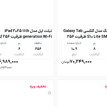
تبلت سامسونگ مدل گلکسی Galaxy Tab
تبلت اپل مدل iPad 2025 11th
S10 Lite SM-X400 Wi-Fi ظرفیت 256
on Wi-Fi
رم 6 گیگابایت
رم
اندازه صفحه
حافظه
رم
انداز
1
6
256
10.9
8
گیگابایت
اینچ
گیگابایت
گیگابایت
ای
6,989,000
70,249,000
تومان
9,173,000
ه
تخفیف ویژه