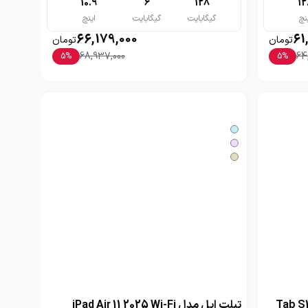
10.9
6
128
12
نچ
گیگابایت
گیگابایت
اینچ
66,179,000
61
تومان
تومان
68,937,000
64
5
%
5
%
دل گلکسی Tab S10 FE
تبلت اپل مدل iPad Air 11 2025 Wi-Fi