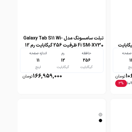
تبلت سامسونگ مدل Galaxy Tab S11 Wi-
generati ظرفیت 256 گیگابایت
Fi SM-X730 ظرفیت 256 گیگابایت رم 12
گیگابایت
ه صفحه
حافظه
رم
اندازه صفحه
11
12
256
1
نچ
گیگابایت
گیگابایت
اینچ
166,959,000
10
تومان
تومان
10
3
%