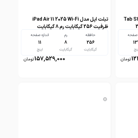
دل گلکسی Tab S10 FE
تبلت اپل مدل iPad Air 11 2025 Wi-Fi
فیت 256
ظرفیت 256 گیگابایت رم 8 گیگابایت
ه صفحه
حافظه
رم
اندازه صفحه
11
8
256
13
نچ
گیگابایت
گیگابایت
اینچ
157,529,000
12
تومان
تومان