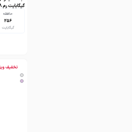
گیگابایت رم 8 گیگابایت
حافظه
256
گیگابایت
تخفیف ویژ