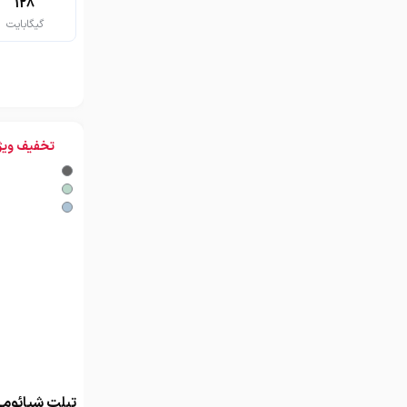
128
گیگابایت
تخفیف ویژ