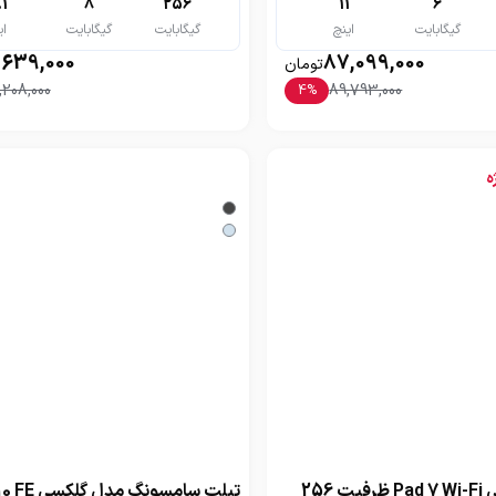
.1
8
256
11
6
گیگابایت
اینچ
گیگابایت
گیگابایت
ای
,639,000
87,099,000
تومان
,208,000
89,793,000
4
%
ه
تبلت شیائومی Pad 7 Wi-Fi ظرفیت 256
تبلت سامسونگ م