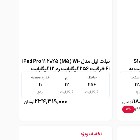
S10 Pl
تبلت اپل مدل iPad Pro 11 2025 (M5) Wi-
م 12 گیگابایت به
Fi ظرفیت 256 گیگابایت رم 12 گیگابایت
ه صفحه
حافظه
رم
اندازه صفحه
11
12
256
12
نچ
گیگابایت
گیگابایت
اینچ
234,319,000
18
تومان
تومان
196
5
%
تخفیف ویژه