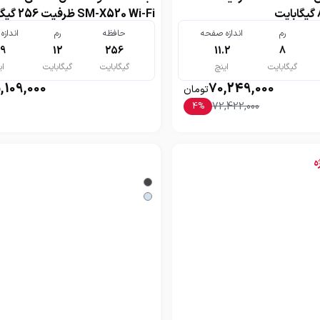
M-X520 Wi-Fi
12 گیگابایت
رم
اندازه صفحه
حافظه
رم
انداز
.9
12
256
11.2
8
گیگابایت
اینچ
گیگابایت
گیگابایت
ای
,109,000
70,249,000
تومان
72,422,000
4
%
ه