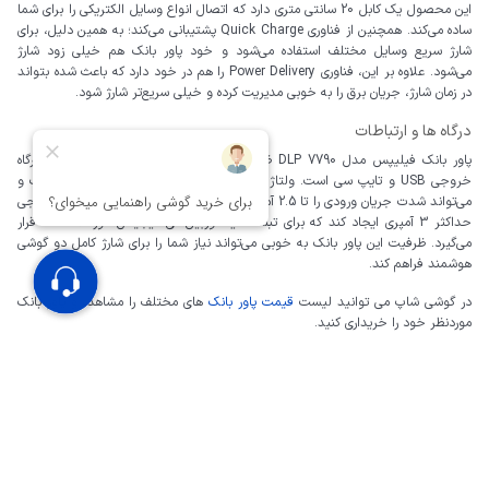
این محصول یک کابل 20 سانتی متری دارد که اتصال انواع وسایل الکتریکی را برای شما
ساده می‌کند. همچنین از فناوری Quick Charge پشتیبانی می‌کند؛ به همین دلیل، برای
شارژ سریع وسایل مختلف استفاده می‌شود و خود پاور بانک هم خیلی زود شارژ
می‌شود. علاوه بر این، فناوری Power Delivery را هم در خود دارد که باعث شده بتواند
در زمان شارژ، جریان برق را به خوبی مدیریت کرده و خیلی سریع‌تر شارژ شود.
درگاه ها و ارتباطات
پاور بانک فیلیپس مدل DLP 7790 ظرفیت 10000 میلی آمپر ساعت دارای دو درگاه
خروجی USB و تایپ سی است. ولتاژ ورودی این محصول برابر 5 تا 12 ولت است و
می‌تواند شدت جریان ورودی را تا 2.5 آمپر تحمل کند. همچنین می‌تواند جریان خروجی
حداکثر 3 آمپری ایجاد کند که برای تبلت‌ها یا دوربین‌های دیجیتال مورد استفاده قرار
می‌گیرد. ظرفیت این پاور بانک به خوبی می‌تواند نیاز شما را برای شارژ کامل دو گوشی
هوشمند فراهم کند.
در گوشی شاپ می توانید لیست
قیمت پاور بانک
های مختلف را مشاهده و پاور بانک
موردنظر خود را خریداری کنید.