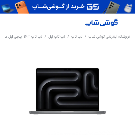
فروشگاه اینترنتی گوشی شاپ
/
لپ تاپ
/
لپ تاپ اپل
/
لپ تاپ 14.2 اینچی اپل مک بوک پرو M3 مدل 2023 MTL73 (8GB - 512GB)