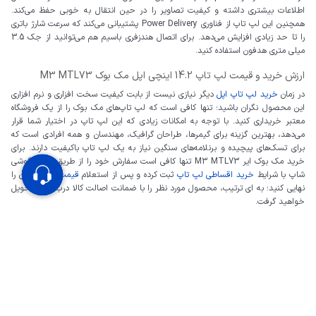
اطلاعات بیشتری داشته و کیفیت تصاویر را در حین انتقال به خوبی حفظ می‌کند.
همچنین این لپ تاپ از فناوری Power Delivery پشتیبانی می‌کند که سرعت شارژ باتری
را تا حد زیادی افزایش می‌دهد. برای اتصال هندزفری باسیم هم می‌توانید از جک 3.5
میلی متری هدفون استفاده کنید.
ارزش خرید و قیمت لپ تاپ 14.2 اینچی اپل مک بوک M3 MTL73
در زمان
خرید لپ تاپ اپل
دیگر نیازی نیست از بابت کیفیت سخت افزاری و نرم افزاری
این محصول نگران باشید؛ تنها کافی است که لپ تاپ‌های مک بوک را از یک فروشگاه
معتبر خریداری کنید. با توجه به امکانات زیادی که این لپ تاپ در اختیار شما قرار
می‌دهد، بهترین گزینه برای گیمرها، طراحان گرافیک، مهندسان و همه افرادی است که
برای تسک‌های پیچیده و برنلامه‌های سنگین نیاز به یک لپ تاپ باکیفیت دارند. برای
خرید مک بوک ایر M3 MTL73 تنها کافی است سفارش خود را از طریق سایت گوشی
شاپ با شرایط
خرید اقساطی لپ تاپ
ثبت کرده و پس از استعلام
قیمت لپ تاپ
آن را
نهایی کنید؛ به ای ترتیب، محصول مورد نظر را با ضمانت اصالت کالا درب منزل تحویل
خواهید گرفت.