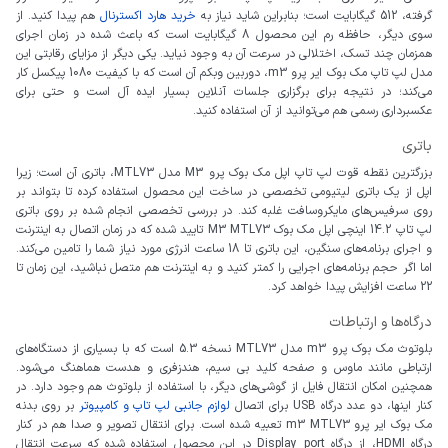
گرفته، 512 گیگابایت است؛ بنابراین شاید نیاز به
خرید هارد اکسترنال
هم پیدا کنید. از
سوی دیگر، حافظه رم این محصول 8 گیگابایت است که باعث شده در زمان اجرای
همزمان چند تسک، اختلالی در سرعت آن به وجود نیاید. یکی دیگر از مزایای رقابتی این
مدل لپ تاپ مک بوک ایر پرو m3، دوربین وبکم آن است که با کیفیت 1080 پیکسل کار
می‌کند؛ در نتیجه برای برگزاری جلسات آنلاین بسیار ایده آل است و حتی برای
عکسبرداری رسمی هم می‌توانید از آن استفاده کنید.
باتری
بزرگترین نقطه قوت لپ تاپ اپل مک بوک پرو M3 مدل MTL73، باتری آن است؛ زیرا
اپل از یک باتری لیتیومی تخصصی در ساخت این محصول استفاده کرده تا بتواند بر
روی سرفیس‌های مایکروسافت غلبه کند. در بررسی تخصصی انجام شده بر روی باتری
لپ تاپ 14.2 اینچی اپل مک بوک M3 MTL73 تایید شده که در زمان اتصال به اینترنت
و اجرای برنامه‌های سنگین، این باتری تا 18 ساعت انرژی مورد نیاز شما را تامین می‌کند.
اما اگر حجم برنامه‌های اجرایی را کمتر کنید و به اینترنت هم متصل نباشید، این زمان تا
22 ساعت افزایش پیدا خواهد کرد.
درگاه‌ها و ارتباطات
بلوتوث مک بوک پرو m3 مدل MTL73 نسخه 5.3 است که با بسیاری از دستگاه‌های
ارتباطی مانند ماوس و صفحه کلید بی سیم، هندزفری و هدست هماهنگ می‌شود.
همچنین امکان انتقال فایل از گوشی‌های دیگر، با استفاده از بلوتوث هم وجود دارد. در
کنار اینها، دو عدد درگاه USB برای اتصال
لوازم جانبی لپ تاپ و کامپیوتر
بر روی بدنه
مک بوک ایر پرو m3 MTL73 تعبیه شده است. برای انتقال تصویر و صدا هم در کنار
درگاه HDMI، از درگاه Display port در این محصول استفاده شده که سرعت انتقال