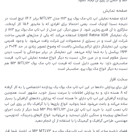
خط و خشی بر روی آن ایجاد نشود.
صفحه نمایش
اندازه صفحه نمایش لپ تاپ مک بوک پرو m3 مدل MTL73 برابر 14.2 اینچ است؛ در
نتیجه نسبتا کوچک است. یعنی احتمالا برای افرادی که با مانیتور 15.6 کار کرده‌اند،
سازگاری با آن قدری زمان‌بر شود. از سوی دیگر، این مدل از لپ تاپ مک بوک پرو m3 از
یک نمایشگر Liquid Retina XDR استفاده می‌کند که یکی از مدل‌های قدیمی ساخت
شرکت اپل است و در بسیاری از محصولات این شرکت یافت می‌شود. با وجود قدیمی
بودن، این نمایشگر دارای تراکم پیکسلی بالاست که وضوح تصویر زیادی در حد 3024 در
1964 پیکسل را به شما ارائه می‌دهد. این نمایشگر در برابر سوختگی یا آسیب دیدن
بسیار مقاوم است و در عین حال، نسبت به دیگر انواع صفحه نمایش لپ تاپ، قیمت
مناسب‌تری دارد؛ به همین دلیل است که قیمت لپ تاپ مک بوک M3 MTL73 هم
نسبت به دیگر انواع مک بوک پرو، مناسب‌تر است.
سخت افزار
اپل برای پردازش داده‌ها در این لپ تاپ مک بوک یک پردازنده اختصاصی را به کار گرفته
که 8 هسته دارد و به پردازش اطلاعات با سرعت بسیار خوب، مشهور است. همچنین
پردازنده گرافیکی این لپ تاپ دارای 10 هسته است که پردازش داده‌های گرافیکی را بسیار
ساده می‌کند و باعث می‌شود شما بتوانید انواع بازی‌ها را با گرافیک بالا بر روی این لپ
تاپ نصب کنید. با خرید لپ تاپ اپل مدل M3 Pro MTL73 شما دیگر از بابت اجرای
تسک‌های پیچیده و سنگین نگران نیستید و می‌توانید انواع کارهای رندرینگ، کدنویسی،
مهندسی، طراحی گرافیک و گیمینگ را با استفاده از آن انجام دهید.
فضای ذخیره سازی که با خرید لپ تاپ مک بوک پرو M3 MTL73 در اختیار شما قرار